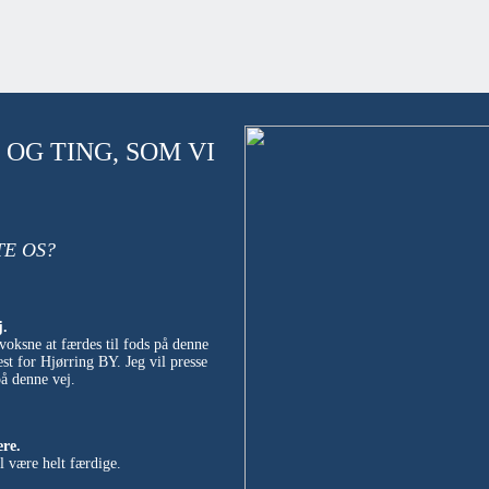
OG TING, SOM VI
TE OS?
j.
voksne at færdes til fods på denne
st for Hjørring BY. Jeg vil presse
på denne vej.
ere.
al være helt færdige.