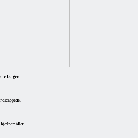
ndre borgere.
andicappede.
 hjælpemidler.