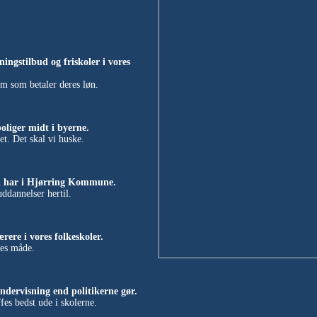
ningstilbud og friskoler i vores
m som betaler deres løn.
oliger midt i byerne.
et. Det skal vi huske.
vi har i Hjørring Kommune.
uddannelser hertil.
ere i vores folkeskoler.
res måde.
dervisning end politikerne gør.
es bedst ude i skolerne.