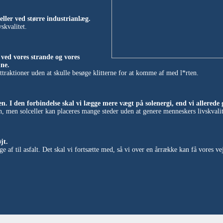
eller ved større industrianlæg.
skvalitet.
r ved vores strande og vores
ne.
traktioner uden at skulle besøge klitterne for at komme af med l*rten.
en. I den forbindelse skal vi lægge mere vægt på solenergi, end vi allerede 
n, men solceller kan placeres mange steder uden at genere menneskers livskvali
jt.
e af til asfalt. Det skal vi fortsætte med, så vi over en årrække kan få vores ve