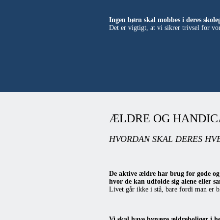
Ingen børn skal mobbes i deres skole
Det er vigtigt, at vi sikrer trivsel for
ÆLDRE OG HANDIC
HVORDAN SKAL DERES HV
De aktive ældre har brug for gode og
hvor de kan udfolde sig alene eller
Livet går ikke i stå, bare fordi man er b
Vi skal have bynære ældreboliger i 