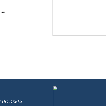
une.
M OG DERES