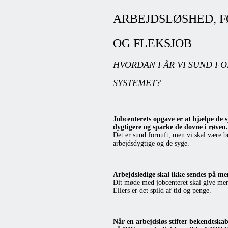
ARBEJDSLØSHED, F
OG FLEKSJOB
HVORDAN FÅR VI SUND FO
SYSTEMET?
Jobcenterets opgave er at hjælpe de s
dygtigere og sparke de dovne i røven.
Det er sund fornuft, men vi skal være b
arbejdsdygtige og de syge.
Arbejdsledige skal ikke sendes på me
Dit møde med jobcenteret skal give me
Ellers er det spild af tid og penge.
Når en arbejdsløs stifter bekendtskab