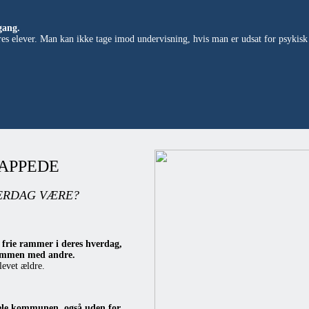
gang.
 vores elever. Man kan ikke tage imod undervisning, hvis man er udsat for psykisk
APPEDE
ERDAG VÆRE?
 frie rammer i deres hverdag,
 sammen med andre.
levet ældre.
hele kommunen, også uden for